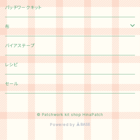
パッチワークキット
布
切り売り
バイアステープ
Happy message 30's
カットクロス
レシピ
moda
Happy message 30's
チャームパック
セール
Kei Fabric
moda
ミニチャームパック
© Patchwork kit shop HinaPatch
オリジナル布
Kei Fabric
カットクロスセット
Powered by
その他国産ファブリック
オリジナル布