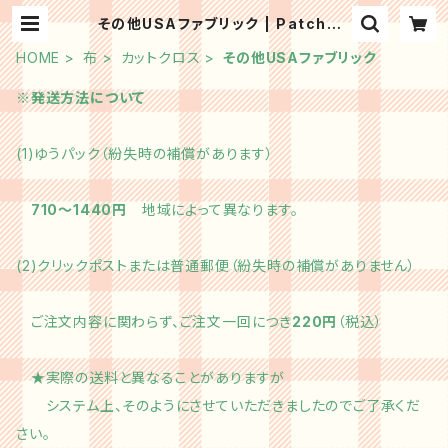
その他USAファブリック | Patchwo
rk kit shop HinaPatch
HOME
布
カットクロス
その他USAファブリック
※発送方法について
(1)ゆうパック（紛失時の補償があります）
710～1440円
地域によって異なります。
(2)クリックポストまたは普通郵便（紛失時の補償がありません）
ご注文内容に関わらず、ご注文一回につき
220円
（税込）
★実際の送料と異なることがありますが
システム上、そのようにさせていただきましたのでご了承くだ
さい。