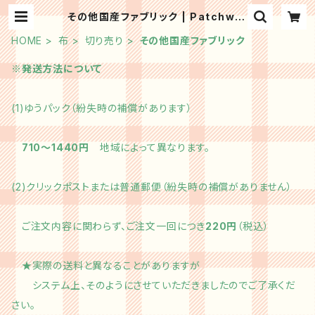
その他国産ファブリック | Patchwor
k kit shop HinaPatch
HOME
布
切り売り
その他国産ファブリック
※発送方法について
(1)ゆうパック（紛失時の補償があります）
710～1440円
地域によって異なります。
(2)クリックポストまたは普通郵便（紛失時の補償がありません）
ご注文内容に関わらず、ご注文一回につき
220円
（税込）
★実際の送料と異なることがありますが
システム上、そのようにさせていただきましたのでご了承くだ
さい。