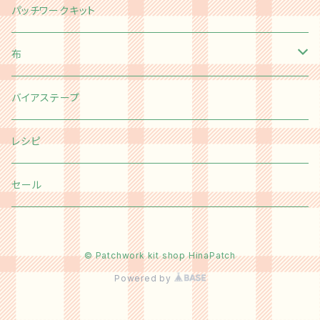
パッチワークキット
布
切り売り
バイアステープ
Happy message 30's
カットクロス
レシピ
moda
Happy message 30's
チャームパック
セール
Kei Fabric
moda
ミニチャームパック
© Patchwork kit shop HinaPatch
オリジナル布
Kei Fabric
カットクロスセット
Powered by
その他国産ファブリック
オリジナル布
半端はぎれ