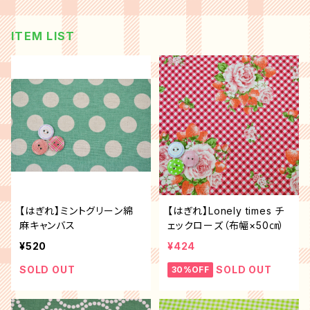
ITEM LIST
【はぎれ】ミントグリーン綿
【はぎれ】Lonely times チ
麻キャンバス
ェックローズ（布幅×50㎝）
¥520
¥424
SOLD OUT
SOLD OUT
30%OFF