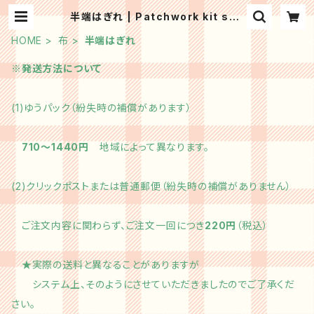
半端はぎれ | Patchwork kit sho
p HinaPatch
HOME
布
半端はぎれ
※発送方法について
(1)ゆうパック（紛失時の補償があります）
710～1440円
地域によって異なります。
(2)クリックポストまたは普通郵便（紛失時の補償がありません）
ご注文内容に関わらず、ご注文一回につき
220円
（税込）
★実際の送料と異なることがありますが
システム上、そのようにさせていただきましたのでご了承くだ
さい。