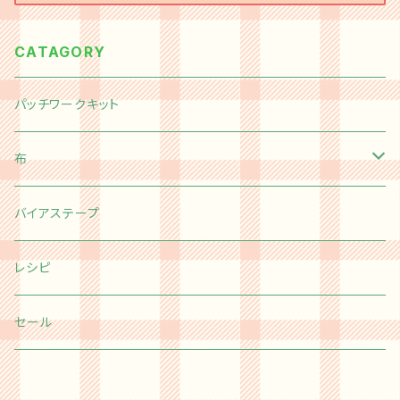
CATAGORY
パッチワークキット
布
切り売り
バイアステープ
Happy message 30's
カットクロス
レシピ
moda
Happy message 30's
チャームパック
セール
Kei Fabric
moda
ミニチャームパック