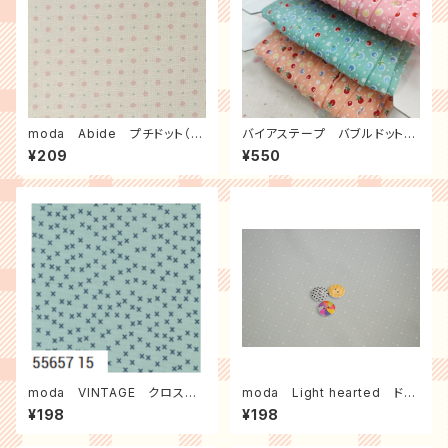
moda Abide プチドット（ベ
バイアステープ バブルドット
ビーピンク）
３ｍパック
¥209
¥550
moda VINTAGE クロスマ
moda Light hearted ドッ
ーク（ブルーグレー）
トハート（ミント）
¥198
¥198