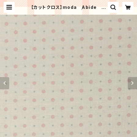
【カットクロス】moda Abide プ
チドット（ベビーピンク） | Patchwo
rk kit shop HinaPatch