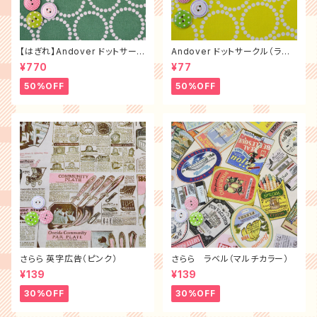
【はぎれ】Andover ドットサーク
Andover ドットサークル（ライ
ル（グリーン）（布幅×100㎝）
ム）
¥770
¥77
50%OFF
50%OFF
さらら 英字広告（ピンク）
さらら ラベル（マルチカラー）
¥139
¥139
30%OFF
30%OFF