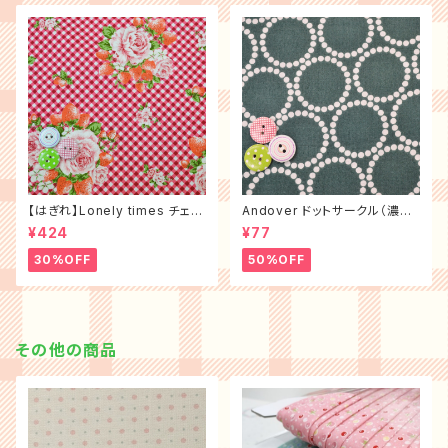
【はぎれ】Lonely times チェッ
Andover ドットサークル（濃グ
クローズ（布幅×50㎝）
リーン）
¥424
¥77
30%OFF
50%OFF
その他の商品