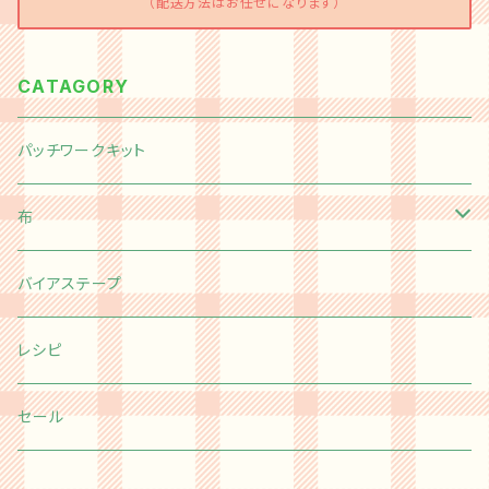
（配送方法はお任せになります）
CATAGORY
パッチワークキット
布
切り売り
バイアステープ
Happy message 30's
カットクロス
レシピ
moda
Happy message 30's
チャームパック
セール
Kei Fabric
moda
ミニチャームパック