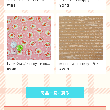
ライリーブレイク バイアスチェ
【カットクロス】happy mess
ック
age 30's ストロベリーレー
¥154
¥240
ス（ミント）
【カットクロス】happy mess
moda WildHoney 英字
age 30's ストロベリーレー
（ハニー）
¥240
¥209
ス（ピンク）
商品一覧に戻る