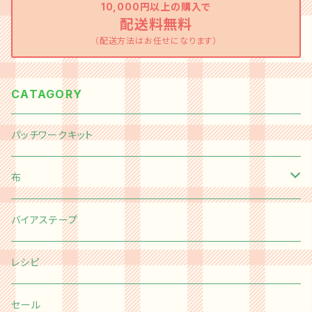
10,000円以上の購入で
配送料無料
（配送方法はお任せになります）
CATAGORY
パッチワークキット
布
切り売り
バイアステープ
Happy message 30's
カットクロス
レシピ
moda
Happy message 30's
チャームパック
セール