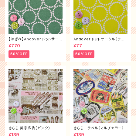
【はぎれ】Andover ドットサーク
Andover ドットサークル（ライ
ル（グリーン）（布幅×100㎝）
ム）
¥770
¥77
50%OFF
50%OFF
さらら 英字広告（ピンク）
さらら ラベル（マルチカラー）
¥139
¥139