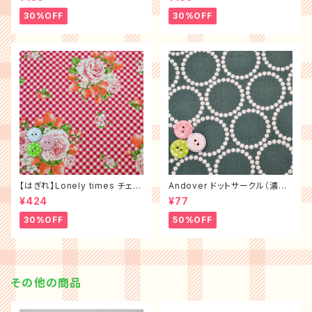
30%OFF
30%OFF
【はぎれ】Lonely times チェッ
Andover ドットサークル（濃グ
クローズ（布幅×50㎝）
リーン）
¥424
¥77
30%OFF
50%OFF
その他の商品