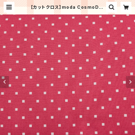
【カットクロス】moda CosmoDot
スクエアドット（ローズ） | Patchwo
rk kit shop HinaPatch