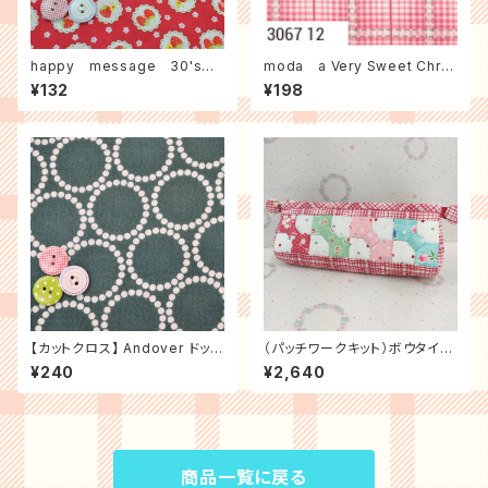
happy message 30's
moda a Very Sweet Chris
ストロベリーレース（レッド）
tmas チェック（ピンク）
¥132
¥198
【カットクロス】 Andover ドット
（パッチワークキット）ボウタイの
サークル（濃グリーン）
ペンケース
¥240
¥2,640
商品一覧に戻る