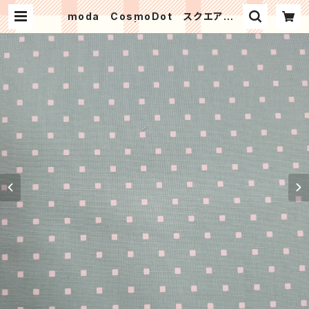
moda CosmoDot スクエアドッ
ト（グリーン） | Patchwork kit sh
op HinaPatch