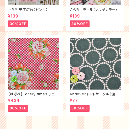
さらら 英字広告（ピンク）
さらら ラベル（マルチカラー）
¥139
¥139
30%OFF
30%OFF
【はぎれ】Lonely times チェッ
Andover ドットサークル（濃グ
クローズ（布幅×50㎝）
リーン）
¥424
¥77
30%OFF
50%OFF