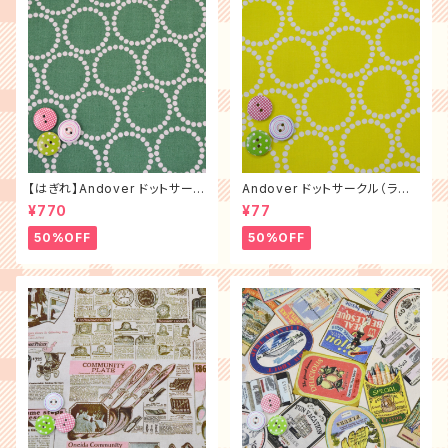
【はぎれ】Andover ドットサーク
Andover ドットサークル（ライ
ル（グリーン）（布幅×100㎝）
ム）
¥770
¥77
50%OFF
50%OFF