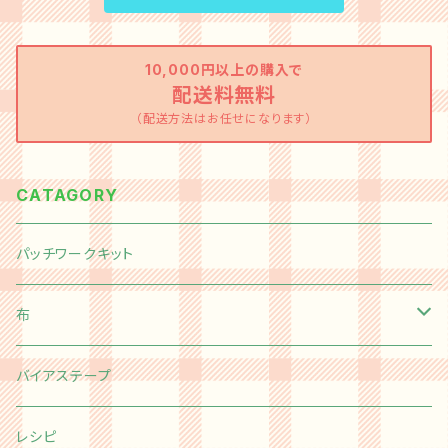
10,000円以上の購入で
配送料無料
（配送方法はお任せになります）
CATAGORY
パッチワークキット
布
切り売り
バイアステープ
Happy message 30's
カットクロス
レシピ