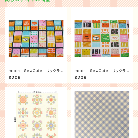
moda SewCute リックラッ
moda SewCute リックラッ
ク（黒）
ク（生成り）
¥209
¥209