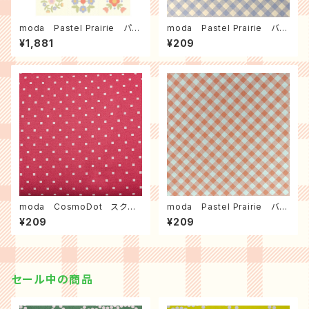
moda Pastel Prairie パネ
moda Pastel Prairie バイ
ル
アスチェック（ミスト）
¥1,881
¥209
moda CosmoDot スクエ
moda Pastel Prairie バイ
アドット（ローズ）
アスチェック（コーラル）
¥209
¥209
セール中の商品