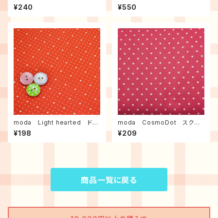
age 30's ストロベリーレー
ク ３ｍパック
¥240
¥550
ス（ミント）
moda Light hearted ドッ
moda CosmoDot スクエ
トハート（レッド）
アドット（ローズ）
¥198
¥209
商品一覧に戻る