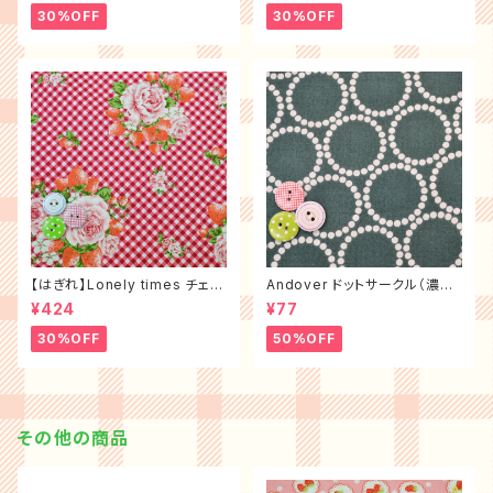
30%OFF
30%OFF
【はぎれ】Lonely times チェッ
Andover ドットサークル（濃グ
クローズ（布幅×50㎝）
リーン）
¥424
¥77
30%OFF
50%OFF
その他の商品