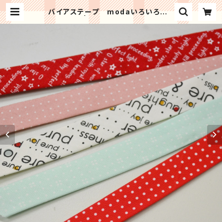
バイアステープ modaいろいろ ３
ｍパック | Patchwork kit shop
HinaPatch