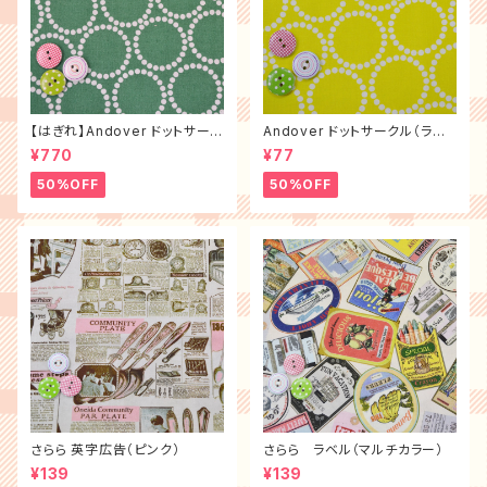
【はぎれ】Andover ドットサーク
Andover ドットサークル（ライ
ル（グリーン）（布幅×100㎝）
ム）
¥770
¥77
50%OFF
50%OFF
さらら 英字広告（ピンク）
さらら ラベル（マルチカラー）
¥139
¥139