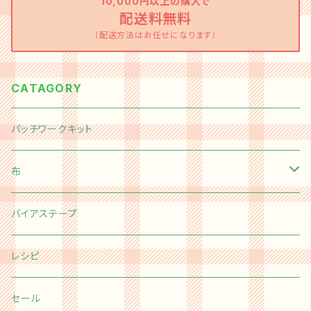
10,000円以上の購入で
配送料無料
（配送方法はお任せになります）
CATAGORY
パッチワークキット
布
切り売り
バイアステープ
Happy message 30's
カットクロス
レシピ
moda
Happy message 30's
チャームパック
セール